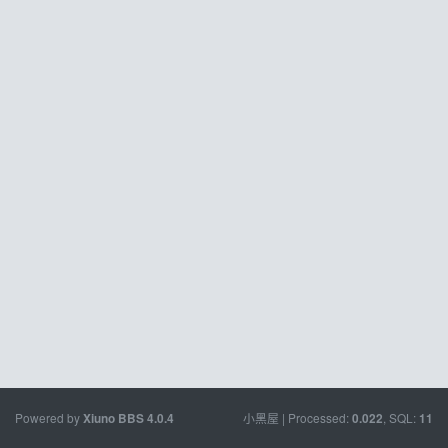
Powered by
小黑屋
| Processed:
, SQL:
Xiuno BBS
4.0.4
0.022
11